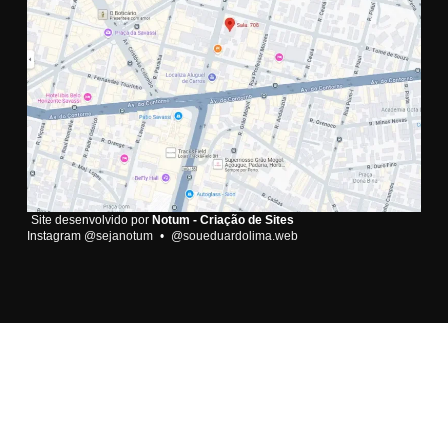
Site desenvolvido por
Notum - Criação de Sites
Instagram
@sejanotum
•
@soueduardolima.web