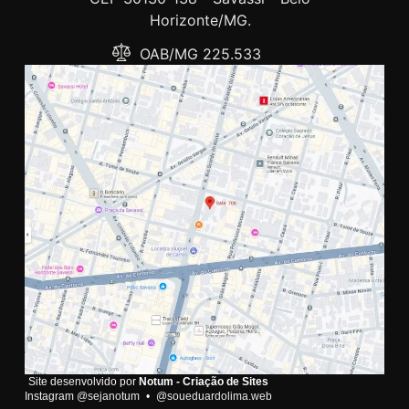
Horizonte/MG.
OAB/MG 225.533
Site desenvolvido por
Notum - Criação de Sites
Instagram
@sejanotum
•
@soueduardolima.web