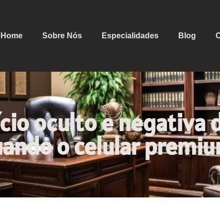
Home
Sobre Nós
Especialidades
Blog
C
ício oculto e negativa 
uando o celular premiu