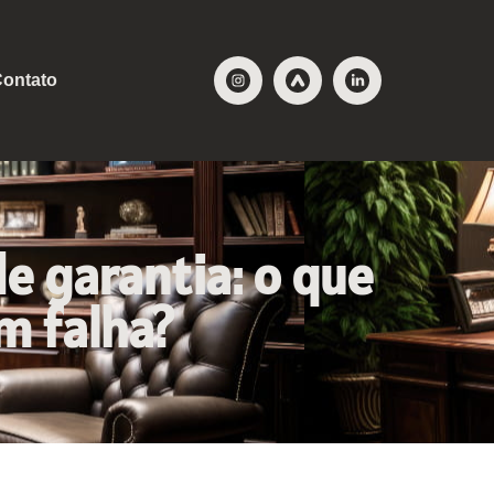
ontato
de garantia: o que
m falha?