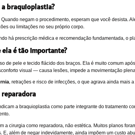
 a braquioplastia?
 Quando negam o procedimento, esperam que você desista. Aleg
ões ou limitações no seu próprio corpo.
ando há prescrição médica e recomendação fundamentada, o pla
 ela é tão importante?
sso de pele e tecido flácido dos braços. Ela é muito comum apó
esconforto visual — causa lesões, impede a movimentação plena
rnia
, retrações e risco de infecções, o que agrava ainda mais a 
ia reparadora
dicam a braquioplastia como parte integrante do tratamento c
ento.
 a cirurgia como reparadora, não estética. Muitos planos for
. E, além de negar indevidamente, ainda impõem um custo abus