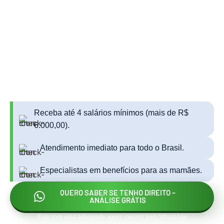
não sabe. Assessoria Jurídica
Especializada em Salário-
Maternidade.
Muitas mães perdem esse direito por acharem que "não pagam
INSS" ou por estarem desempregadas. Com a
Estratégia da
Contribuição Única
ou manutenção do Período de Graça, nós
recuperamos os valores que são seus e do seu filho por direito.
Receba até 4 salários mínimos (mais de R$
6.000,00).
Atendimento imediato para todo o Brasil.
Especialistas em benefícios para as mamães.
QUERO SABER SE TENHO DIREITO –
ANÁLISE GRÁTIS
Fale com uma advogada agora mesmo pelo WhatsApp