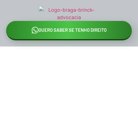
QUERO SABER SE TENHO DIREITO
Análise Gratuita • 100% Online • Sem Burocracia
Você pode ter mais de R$
6.000,00 a receber do INSS e