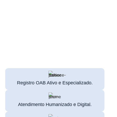
Somos um escritório especializado em múltiplas áreas, dentre
elas
Direito Previdenciário, Direito do Trabalho, Acidentes
do Trabalho e Doenças Ocupacionais.
Diferente de despachantes e até mesmo contadores, nós
entendemos a lei a fundo. Atuamos administrativamente (no
INSS) e judicialmente (contra o INSS) para garantir o melhor
benefício possível.
Nossa missão é garantir que você receba tudo o que tem
direito, com a agilidade que a maternidade exige.
Registro OAB Ativo e Especializado.
Atendimento Humanizado e Digital.